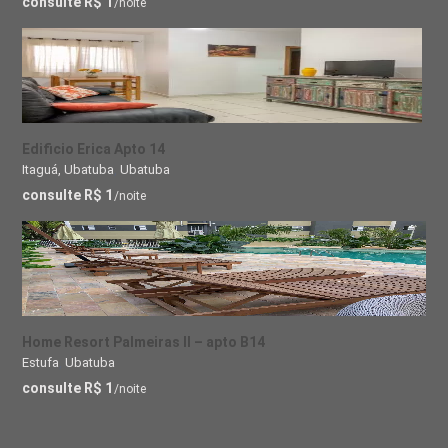
consulte R$ 1
/noite
Edificio Erica Apto 14
Itaguá, Ubatuba
,
Ubatuba
consulte R$ 1
/noite
Home Resort Palmeiras II – apto B14
Estufa
,
Ubatuba
consulte R$ 1
/noite