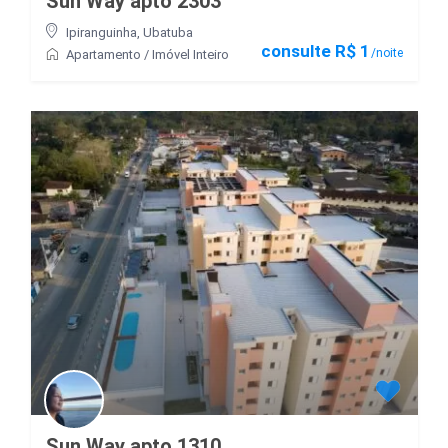
Sun Way apto 2303
Ipiranguinha
,
Ubatuba
consulte R$ 1
/noite
Apartamento
/
Imóvel Inteiro
Sun Way apto 1310