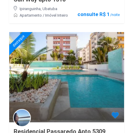
Ipiranguinha
,
Ubatuba
consulte R$ 1
/noite
Apartamento
/
Imóvel Inteiro
destaque
Residencial Passaredo Apto 5309