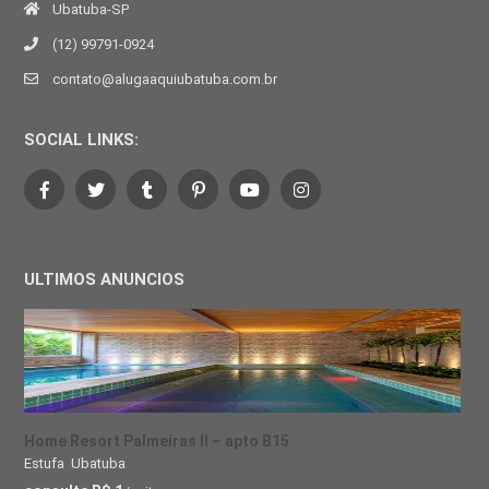
Ubatuba-SP
(12) 99791-0924
contato@alugaaquiubatuba.com.br
SOCIAL LINKS:
ULTIMOS ANUNCIOS
Home Resort Palmeiras II – apto B15
Estufa
,
Ubatuba