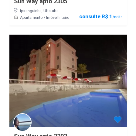
Sun Way apto 2305
Ipiranguinha
,
Ubatuba
consulte R$ 1
/noite
Apartamento
/
Imóvel Inteiro