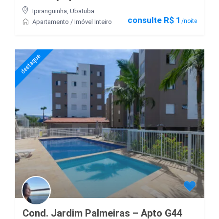
Ipiranguinha
,
Ubatuba
consulte R$ 1
/noite
Apartamento
/
Imóvel Inteiro
destaque
Cond. Jardim Palmeiras – Apto G44