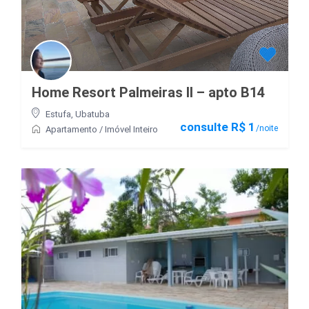
Home Resort Palmeiras II – apto B14
Estufa
,
Ubatuba
consulte R$ 1
/noite
Apartamento
/
Imóvel Inteiro