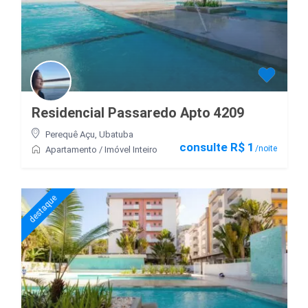
Residencial Passaredo Apto 4209
Perequê Açu
,
Ubatuba
consulte R$ 1
/noite
Apartamento
/
Imóvel Inteiro
destaque