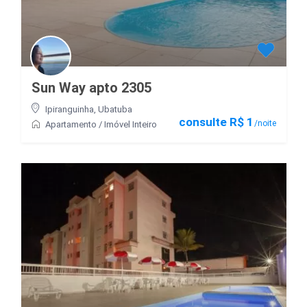
Sun Way apto 2305
Ipiranguinha
,
Ubatuba
consulte R$ 1
/noite
Apartamento
/
Imóvel Inteiro