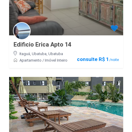
Edificio Erica Apto 14
Itaguá, Ubatuba
,
Ubatuba
consulte R$ 1
/noite
Apartamento
/
Imóvel Inteiro