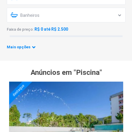
Banheiros
R$ 0 até R$ 2.500
Faixa de preço:
Mais opções
Anúncios em "Piscina"
destaque