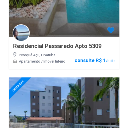
Residencial Passaredo Apto 5309
Perequê Açu
,
Ubatuba
consulte R$ 1
/noite
Apartamento
/
Imóvel Inteiro
destaque