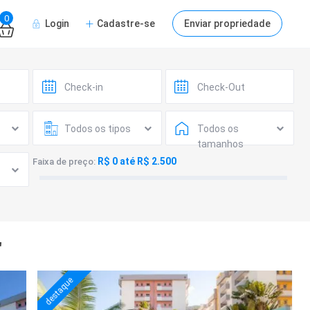
0
Login
Cadastre-se
Enviar propriedade
Todos os tipos
Todos os
tamanhos
R$ 0 até R$ 2.500
Faixa de preço:
"
destaque