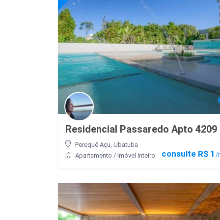
Residencial Passaredo Apto 4209
Perequê Açu
,
Ubatuba
consulte R$ 1
/n
Apartamento
/
Imóvel Inteiro