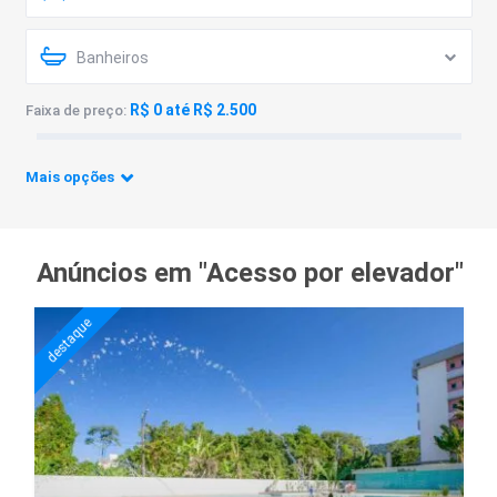
Banheiros
R$ 0 até R$ 2.500
Faixa de preço:
Mais opções
Anúncios em "Acesso por elevador"
destaque