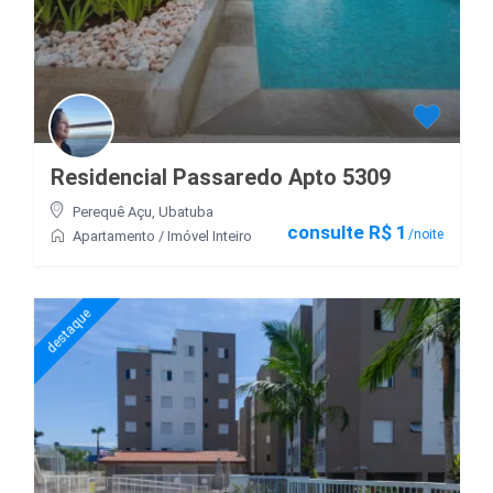
Residencial Passaredo Apto 5309
Perequê Açu
,
Ubatuba
consulte R$ 1
/noite
Apartamento
/
Imóvel Inteiro
destaque