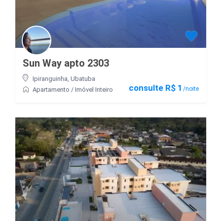
Sun Way apto 2303
Ipiranguinha
,
Ubatuba
consulte R$ 1
/noite
Apartamento
/
Imóvel Inteiro