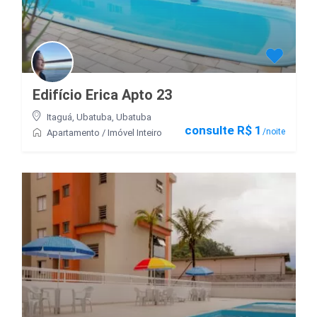
Edifício Erica Apto 23
Itaguá, Ubatuba
,
Ubatuba
consulte R$ 1
/noite
Apartamento
/
Imóvel Inteiro