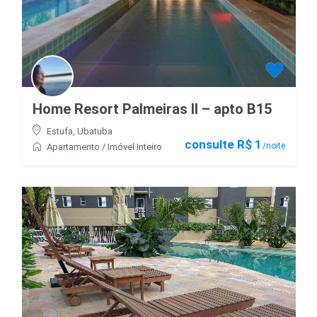
Home Resort Palmeiras II – apto B15
Estufa
,
Ubatuba
consulte R$ 1
/noite
Apartamento
/
Imóvel Inteiro