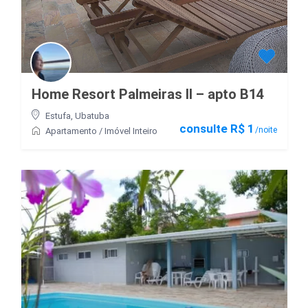
Home Resort Palmeiras II – apto B14
Estufa
,
Ubatuba
consulte R$ 1
/noite
Apartamento
/
Imóvel Inteiro