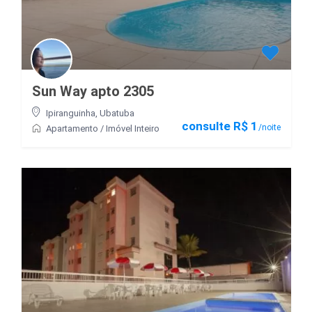
Sun Way apto 2305
Ipiranguinha
,
Ubatuba
consulte R$ 1
/noite
Apartamento
/
Imóvel Inteiro