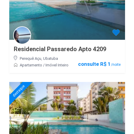
Residencial Passaredo Apto 4209
Perequê Açu
,
Ubatuba
consulte R$ 1
/noite
Apartamento
/
Imóvel Inteiro
destaque