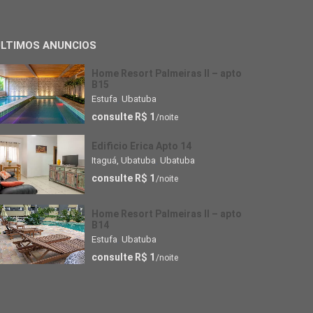
ULTIMOS ANUNCIOS
Home Resort Palmeiras II – apto
B15
Estufa
,
Ubatuba
consulte R$ 1
/noite
Edificio Erica Apto 14
Itaguá, Ubatuba
,
Ubatuba
consulte R$ 1
/noite
Home Resort Palmeiras II – apto
B14
Estufa
,
Ubatuba
consulte R$ 1
/noite