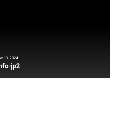
v 19, 2024
nfo-jp2