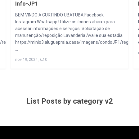
Info-JP1
BEM VINDO A CURTINDO UBATUBA Facebook
Instagram Whatsapp Utilize os ícones abaixo para
acessar informações e serviços. Solicitação de
manutenção/reposição Lavanderia Avalie sua estadia
s/regraspass.mp4
https://minio3.aluguepraia.casa/imagens/condoJP1/regrasj
...
nov 19, 2024
,
0
List Posts by category v2