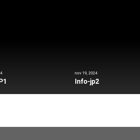
24
nov 19, 2024
JP1
Info-jp2