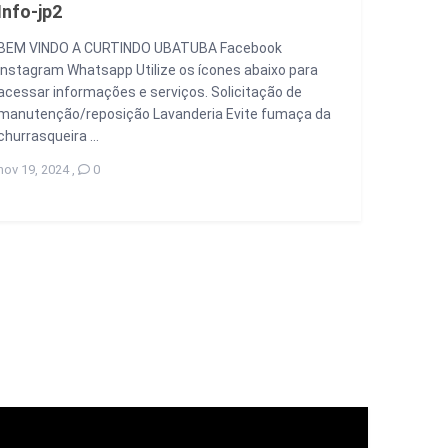
Info-jp2
BEM VINDO A CURTINDO UBATUBA Facebook
Instagram Whatsapp Utilize os ícones abaixo para
acessar informações e serviços. Solicitação de
manutenção/reposição Lavanderia Evite fumaça da
p1.mp4
churrasqueira ...
nov 19, 2024
,
0