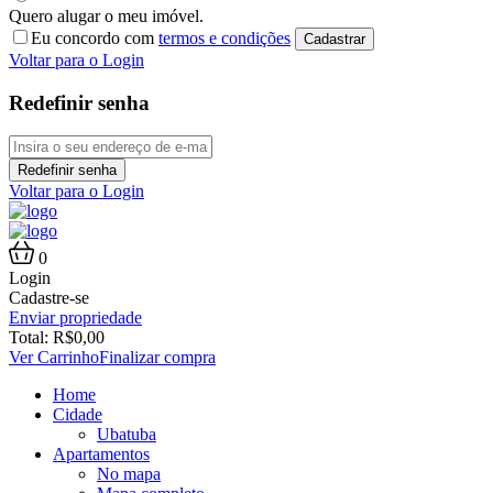
Quero alugar o meu imóvel.
Eu concordo com
termos e condições
Cadastrar
Voltar para o Login
Redefinir senha
Redefinir senha
Voltar para o Login
0
Login
Cadastre-se
Enviar propriedade
Total:
R$
0,00
Ver Carrinho
Finalizar compra
Home
Cidade
Ubatuba
Apartamentos
No mapa