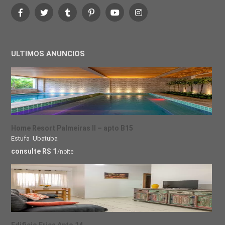
ULTIMOS ANUNCIOS
Home Resort Palmeiras II – apto B15
Estufa
,
Ubatuba
consulte R$ 1
/noite