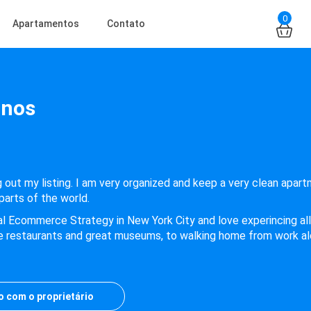
0
Apartamentos
Contato
gnos
out my listing. I am very organized and keep a very clean apartm
parts of the world.
bal Ecommerce Strategy in New York City and love experincing all t
ve restaurants and great museums, to walking home from work alo
o com o proprietário