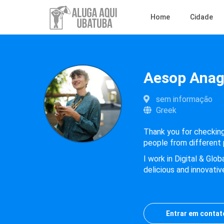
Home
Cidade
Aesop Ana
sem informação
Greek
Thank you for checking 
people from different 
I work in Digital & Glo
delicious and innovati
Entrar em contat