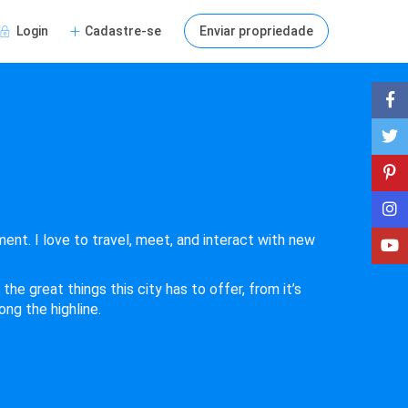
Login
Cadastre-se
Enviar propriedade
ent. I love to travel, meet, and interact with new
he great things this city has to offer, from it’s
ng the highline.