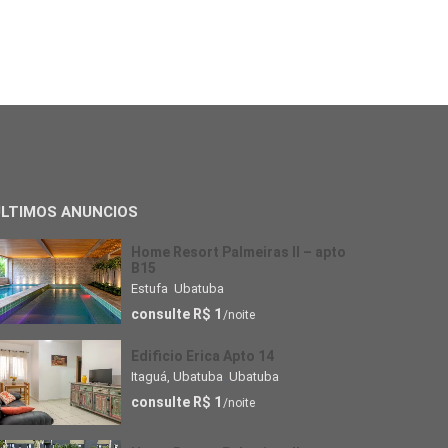
ULTIMOS ANUNCIOS
Home Resort Palmeiras II – apto
B15
Estufa
,
Ubatuba
consulte R$ 1
/noite
Edificio Erica Apto 14
Itaguá, Ubatuba
,
Ubatuba
consulte R$ 1
/noite