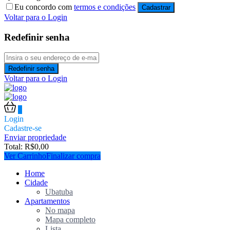
Eu concordo com
termos e condições
Cadastrar
Voltar para o Login
Redefinir senha
Redefinir senha
Voltar para o Login
0
Login
Cadastre-se
Enviar propriedade
Total:
R$
0,00
Ver Carrinho
Finalizar compra
Home
Cidade
Ubatuba
Apartamentos
No mapa
Mapa completo
Lista