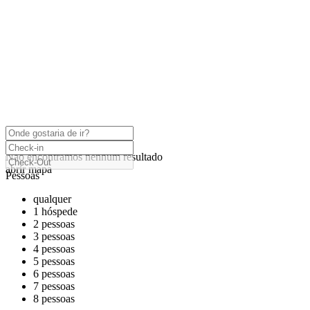
clique para habilitar o zoom
Carregando Mapas
Não encontramos nenhum resultado
abrir mapa
Pessoas
qualquer
1 hóspede
2 pessoas
3 pessoas
4 pessoas
5 pessoas
6 pessoas
7 pessoas
8 pessoas