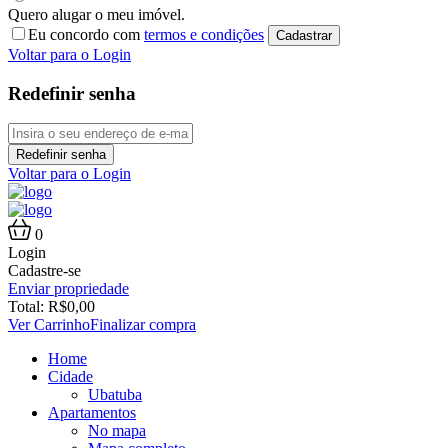
Quero alugar o meu imóvel.
Eu concordo com
termos e condições
Cadastrar
Voltar para o Login
Redefinir senha
Redefinir senha
Voltar para o Login
0
Login
Cadastre-se
Enviar propriedade
Total:
R$
0,00
Ver Carrinho
Finalizar compra
Home
Cidade
Ubatuba
Apartamentos
No mapa