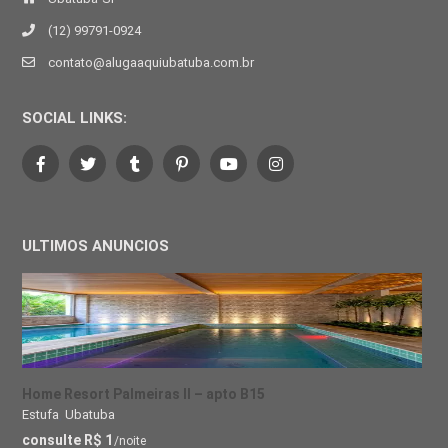
(12) 99791-0924
contato@alugaaquiubatuba.com.br
SOCIAL LINKS:
ULTIMOS ANUNCIOS
Home Resort Palmeiras II – apto B15
Estufa
,
Ubatuba
consulte R$ 1
/noite