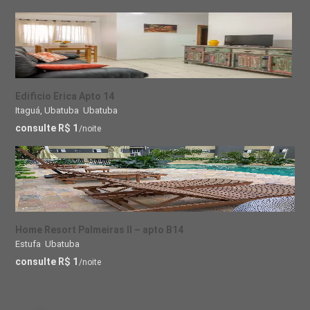
Edificio Erica Apto 14
Itaguá, Ubatuba
,
Ubatuba
consulte R$ 1
/noite
Home Resort Palmeiras II – apto B14
Estufa
,
Ubatuba
consulte R$ 1
/noite